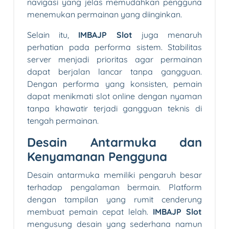
navigasi yang jelas memudahkan pengguna
menemukan permainan yang diinginkan.
Selain itu,
IMBAJP Slot
juga menaruh
perhatian pada performa sistem. Stabilitas
server menjadi prioritas agar permainan
dapat berjalan lancar tanpa gangguan.
Dengan performa yang konsisten, pemain
dapat menikmati slot online dengan nyaman
tanpa khawatir terjadi gangguan teknis di
tengah permainan.
Desain Antarmuka dan
Kenyamanan Pengguna
Desain antarmuka memiliki pengaruh besar
terhadap pengalaman bermain. Platform
dengan tampilan yang rumit cenderung
membuat pemain cepat lelah.
IMBAJP Slot
mengusung desain yang sederhana namun