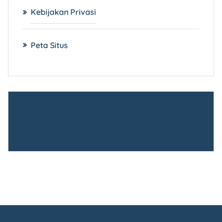
Kebijakan Privasi
Peta Situs