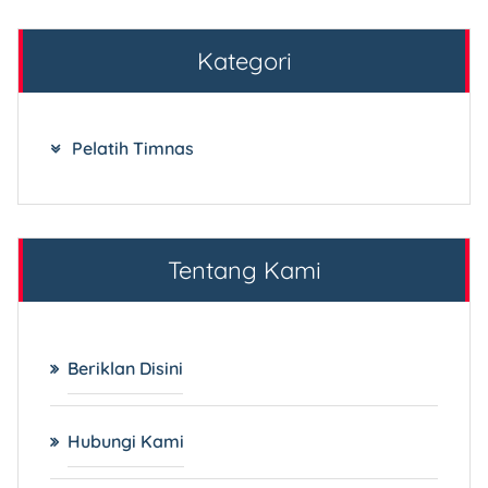
Kategori
Pelatih Timnas
Tentang Kami
Beriklan Disini
Hubungi Kami