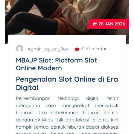
28
JAN 2026
Admin_ayumy9uv
0 Komentar
MBAJP Slot: Platform Slot
Online Modern
Pengenalan Slot Online di Era
Digital
Perkembangan teknologi digital telah
mengubah cara masyarakat menikmati
hiburan. Jika sebelumnya hiburan identik
dengan aktivitas fisik dan lokasi tertentu, kini
hampir semua bentuk hiburan dapat diakses
secara online. Salah satu yang mengalami