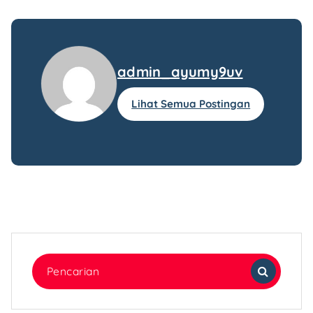
admin_ayumy9uv
Lihat Semua Postingan
Pencarian
untuk: