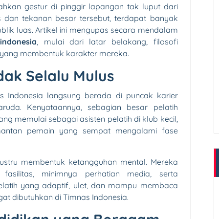
bahkan gestur di pinggir lapangan tak luput dari
as dan tekanan besar tersebut, terdapat banyak
ublik luas. Artikel ini mengupas secara mendalam
 indonesia
, mulai dari latar belakang, filosofi
l yang membentuk karakter mereka.
dak Selalu Mulus
s Indonesia langsung berada di puncak karier
aruda. Kenyataannya, sebagian besar pelatih
g memulai sebagai asisten pelatih di klub kecil,
 mantan pemain yang sempat mengalami fase
 justru membentuk ketangguhan mental. Mereka
fasilitas, minimnya perhatian media, serta
 pelatih yang adaptif, ulet, dan mampu membaca
ngat dibutuhkan di Timnas Indonesia.