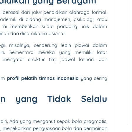
ndidikan yang Beragam
berasal dari jalur pendidikan olahraga formal.
kademik di bidang manajemen, psikologi, atau
u ini memberikan sudut pandang unik dalam
kanan dan dinamika emosional.
i, misalnya, cenderung lebih piawai dalam
n. Sementara mereka yang memiliki latar
mengatur struktur tim, jadwal latihan, dan
lam
profil pelatih timnas indonesia
yang sering
ihan yang Tidak Selalu
ndiri. Ada yang menganut sepak bola pragmatis,
lis, menekankan penguasaan bola dan permainan