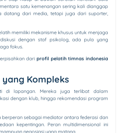
sementara satu kemenangan sering kali dianggap
 datang dari media, tetapi juga dari suporter,
elatih memiliki mekanisme khusus untuk menjaga
erdiskusi dengan staf psikolog, ada pula yang
aga fokus.
terpisahkan dari
profil pelatih timnas indonesia
ar yang Kompleks
ti di lapangan. Mereka juga terlibat dalam
kasi dengan klub, hingga rekomendasi program
 berperan sebagai mediator antara federasi dan
edaan kepentingan. Peran multidimensional ini
emampuan negosiasi yang matang.