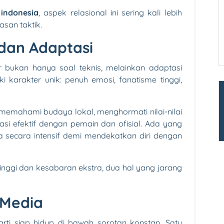
 indonesia
, aspek relasional ini sering kali lebih
san taktik.
dan Adaptasi
ar bukan hanya soal teknis, melainkan adaptasi
 karakter unik: penuh emosi, fanatisme tinggi,
emahami budaya lokal, menghormati nilai-nilai
i efektif dengan pemain dan ofisial. Ada yang
 secara intensif demi mendekatkan diri dengan
tinggi dan kesabaran ekstra, dua hal yang jarang
 Media
arti siap hidup di bawah sorotan konstan. Satu