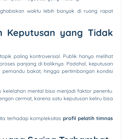
nghabiskan waktu lebih banyak di ruang rapat
n Keputusan yang Tidak
topik paling kontroversial. Publik hanya melihat
proses panjang di baliknya. Padahal, keputusan
ran pemandu bakat, hingga pertimbangan kondisi
 kelelahan mental bisa menjadi faktor penentu.
gan cermat, karena satu keputusan keliru bisa
ta terhadap kompleksitas
profil pelatih timnas