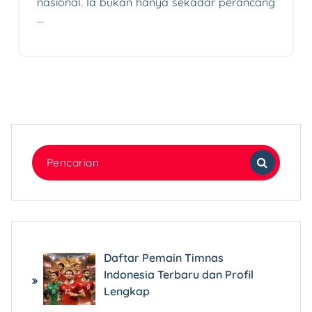
nasional. Ia bukan hanya sekadar perancang
…
Pencarian
untuk:
Daftar Pemain Timnas
Indonesia Terbaru dan Profil
Lengkap