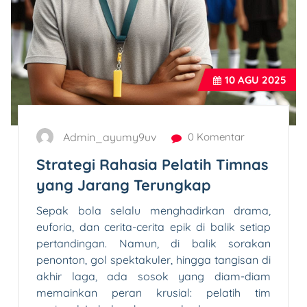
10
AGU 2025
Admin_ayumy9uv
0 Komentar
Strategi Rahasia Pelatih Timnas
yang Jarang Terungkap
Sepak bola selalu menghadirkan drama,
euforia, dan cerita-cerita epik di balik setiap
pertandingan. Namun, di balik sorakan
penonton, gol spektakuler, hingga tangisan di
akhir laga, ada sosok yang diam-diam
memainkan peran krusial: pelatih tim