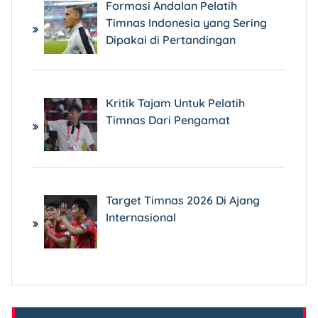
Formasi Andalan Pelatih
Timnas Indonesia yang Sering
Dipakai di Pertandingan
Kritik Tajam Untuk Pelatih
Timnas Dari Pengamat
Target Timnas 2026 Di Ajang
Internasional