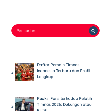
Pencarian
untuk:
Daftar Pemain Timnas
Indonesia Terbaru dan Profil
Lengkap
Reaksi Fans terhadap Pelatih
Timnas 2026: Dukungan atau
Kritik