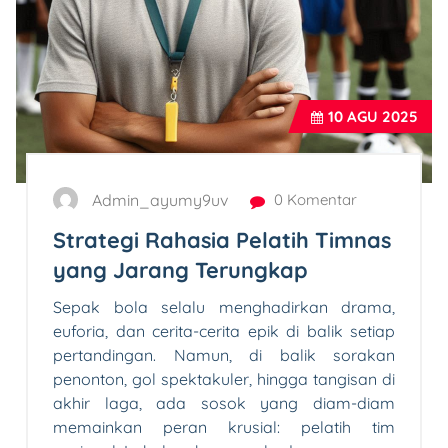
10
AGU 2025
Admin_ayumy9uv
0 Komentar
Strategi Rahasia Pelatih Timnas
yang Jarang Terungkap
Sepak bola selalu menghadirkan drama,
euforia, dan cerita-cerita epik di balik setiap
pertandingan. Namun, di balik sorakan
penonton, gol spektakuler, hingga tangisan di
akhir laga, ada sosok yang diam-diam
memainkan peran krusial: pelatih tim