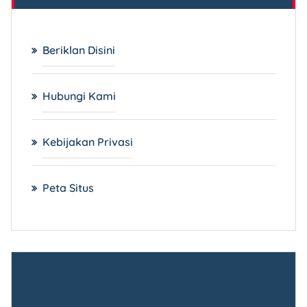
Beriklan Disini
Hubungi Kami
Kebijakan Privasi
Peta Situs