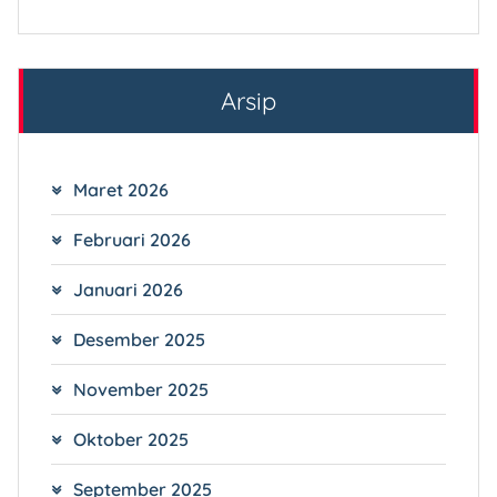
Arsip
Maret 2026
Februari 2026
Januari 2026
Desember 2025
November 2025
Oktober 2025
September 2025