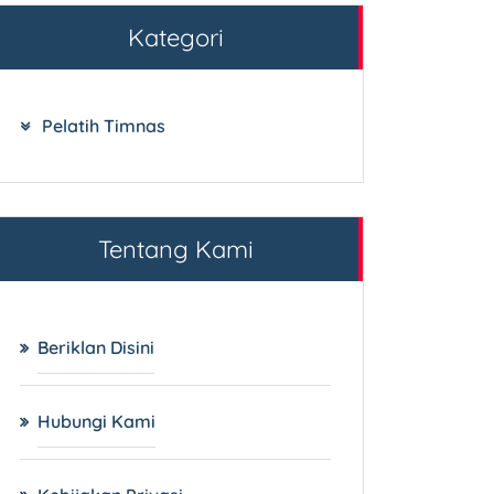
Kategori
Pelatih Timnas
Tentang Kami
Beriklan Disini
Hubungi Kami